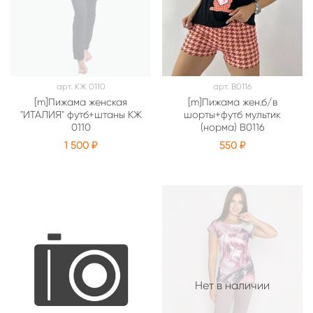
арт.
КЖ 0110
арт.
B0116
[m]Пижама женская
[m]Пижама жен.б/в
"ИТАЛИЯ" футб+штаны КЖ
шорты+футб мультик
0110
(норма) B0116
1 500 ₽
550 ₽
Нет в наличии