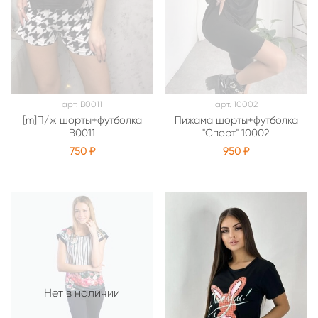
арт.
В0011
арт.
10002
[m]П/ж шорты+футболка
Пижама шорты+футболка
В0011
"Спорт" 10002
750 ₽
950 ₽
Нет в наличии