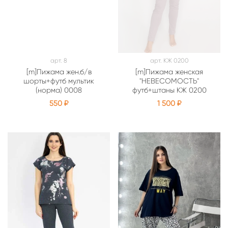
арт.
8
арт.
КЖ 0200
[m]Пижама жен.б/в
[m]Пижама женская
шорты+футб мультик
"НЕВЕСОМОСТЬ"
(норма) 0008
футб+штаны КЖ 0200
550 ₽
1 500 ₽