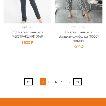
арт.
149
арт.
П0001
[m]Пижама женская
Пижама женская
"АБСТРАКЦИЯ" 0149
бриджи+футболка П0001
великан
1 500 ₽
900 ₽
1
2
3
4
5
6