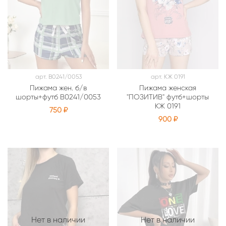
арт.
В0241/0053
арт.
КЖ 0191
Пижама жен. б/в
Пижама женская
шорты+футб В0241/0053
"ПОЗИТИВ" футб+шорты
КЖ 0191
750 ₽
900 ₽
Нет в наличии
Нет в наличии