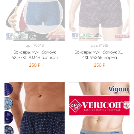
арт.
7034В
арт.
9426В
Боксеры муж. бамбук
Боксеры муж. бамбук XL-
4XL-7XL 7034В великан
4XL 9426В норма
250 ₽
250 ₽