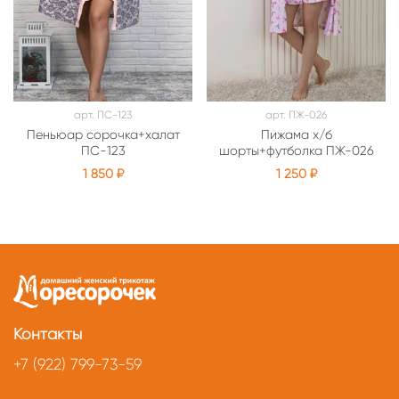
арт.
ПС-123
арт.
ПЖ-026
Пеньюар сорочка+халат
Пижама х/б
ПС-123
шорты+футболка ПЖ-026
1 850 ₽
1 250 ₽
Контакты
+7 (922) 799-73-59