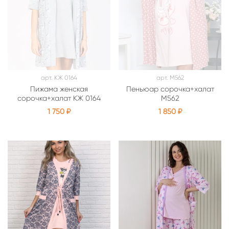
арт.
КЖ 0164
арт.
М562
Пижама женская
Пеньюар сорочка+халат
сорочка+халат КЖ 0164
М562
1 750 ₽
1 850 ₽