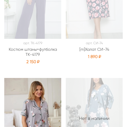
арт.
ТК-4179
арт.
СИ-74
Костюм штаны+футболка
[m]Халат СИ-74
ТК-4179
1 890 ₽
2 150 ₽
Нет в наличии