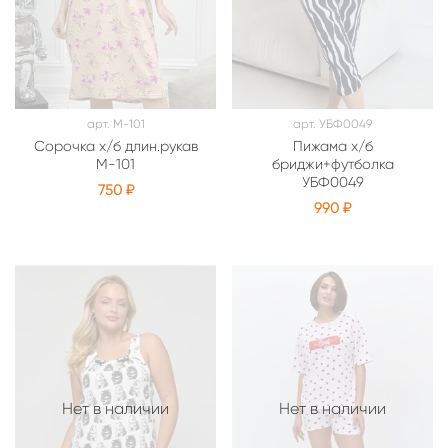
арт.
М-101
арт.
УБФ0049
Сорочка х/б длин.рукав
Пижама х/б
М-101
бриджи+футболка
УБФ0049
750 ₽
990 ₽
Нет в наличии
Нет в наличии