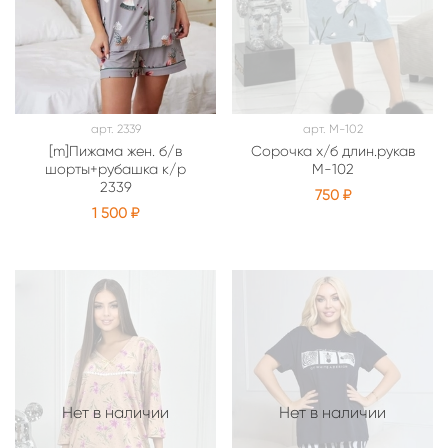
арт.
2339
арт.
М-102
[m]Пижама жен. б/в
Сорочка х/б длин.рукав
шорты+рубашка к/р
М-102
2339
750 ₽
1 500 ₽
Нет в наличии
Нет в наличии