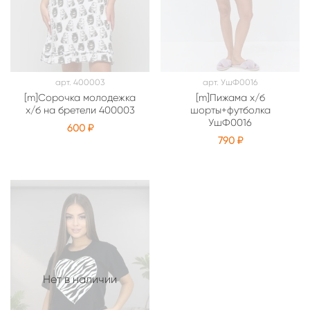
арт.
400003
арт.
УшФ0016
[m]Сорочка молодежка
[m]Пижама х/б
х/б на бретели 400003
шорты+футболка
УшФ0016
600 ₽
790 ₽
Нет в наличии