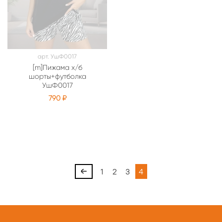
арт.
УшФ0017
[m]Пижама х/б
шорты+футболка
УшФ0017
790 ₽
1
2
3
4