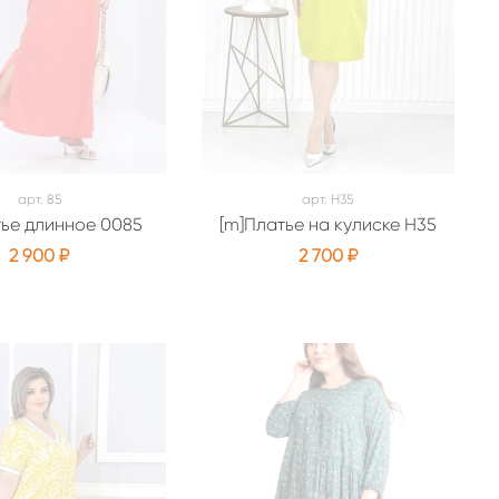
арт.
85
арт.
Н35
тье длинное 0085
[m]Платье на кулиске Н35
2 900 ₽
2 700 ₽