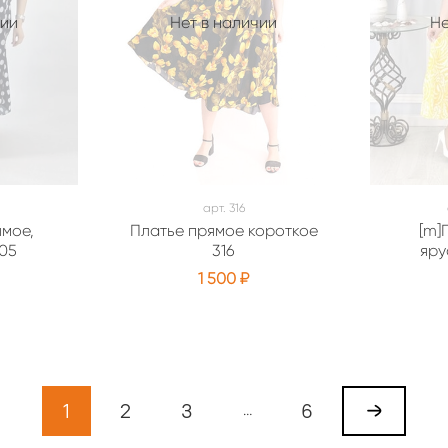
чии
Нет в наличии
Не
арт.
316
ямое,
Платье прямое короткое
[m]
05
316
яру
1 500 ₽
1
2
3
6
…