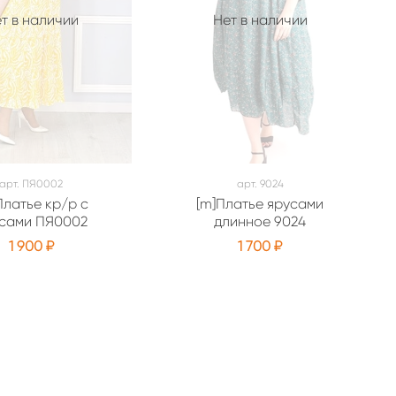
т в наличии
Нет в наличии
арт.
ПЯ0002
арт.
9024
Платье кр/р с
[m]Платье ярусами
сами ПЯ0002
длинное 9024
1 900 ₽
1 700 ₽