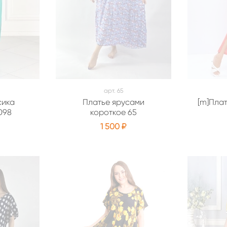
арт.
65
сика
Платье ярусами
[m]Пла
098
короткое 65
1 500 ₽