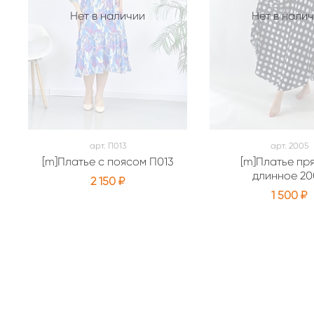
Нет в наличии
Нет в нали
арт.
П013
арт.
2005
[m]Платье с поясом П013
[m]Платье пр
длинное 20
2 150 ₽
1 500 ₽