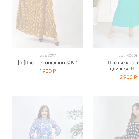
арт.
3097
арт.
Н0098
[m]Платье капюшон 3097
Платье клас
длинное Н0
1 900 ₽
2 900 ₽