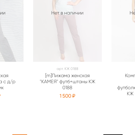
чии
Нет в наличии
Не
арт.
КЖ 0188
ская
[m]Пижама женская
Ком
 с д/р
"КАМЕЯ" футб+штаны КЖ
ик
0188
футбол
КЖ 
₽
1 500 ₽