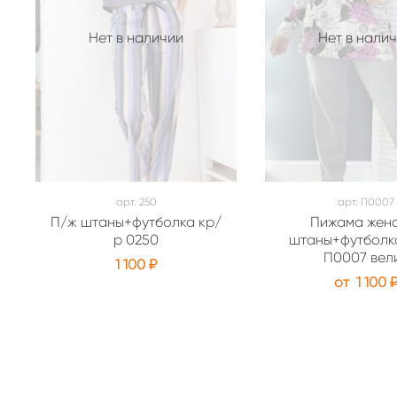
Нет в наличии
Нет в нали
арт.
250
арт.
П0007
П/ж штаны+футболка кр/
Пижама жен
р 0250
штаны+футболка
П0007 вел
1 100 ₽
от
1 100 