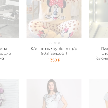
арт.
80.8
ская
К/ж штаны+футболка д/р
Пиж
ка д/р
80.8 (велсофт)
шта
ма
(флане
1 350 ₽