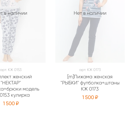
т в наличии
Нет в наличии
арт.
КЖ 0153
арт.
КЖ 0173
плект женский
[m]Пижама женская
"НЕКТАР"
"РЫБКИ" футболка+штаны
ка+брюки модель
КЖ 0173
0153 кулирка
1 500 ₽
1 500 ₽