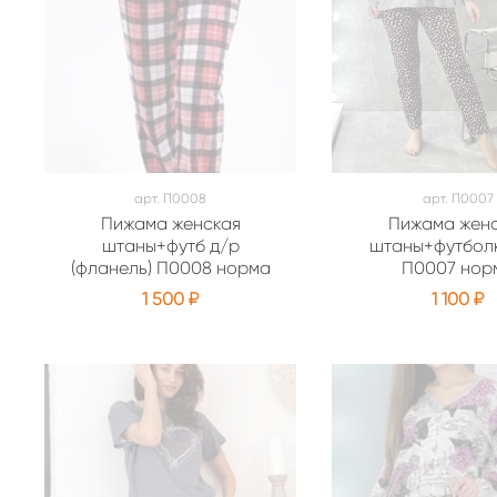
арт.
П0008
арт.
П0007
Пижама женская
Пижама жен
штаны+футб д/р
штаны+футбол
(фланель) П0008 норма
П0007 нор
1 500 ₽
1 100 ₽