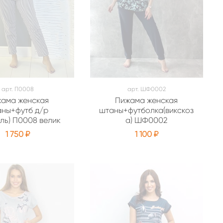
арт.
П0008
арт.
ШФ0002
ама женская
Пижама женская
ны+футб д/р
штаны+футболка(викскоз
ль) П0008 велик
а) ШФ0002
1 750 ₽
1 100 ₽