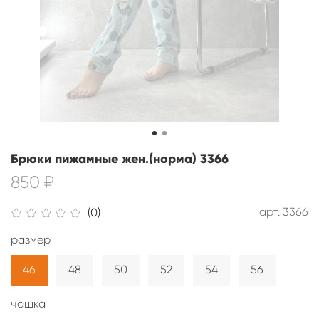
Брюки пижамные жен.(норма) 3366
850 ₽
арт.
3366
(0)
размер
46
48
50
52
54
56
чашка