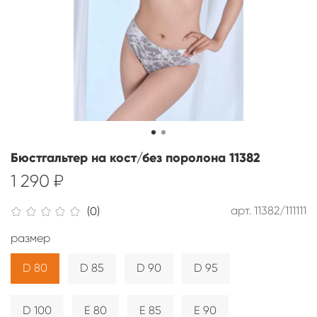
Бюстгальтер на кост/без поролона 11382
1 290 ₽
арт.
11382/111111
(0)
размер
D 80
D 85
D 90
D 95
D 100
E 80
E 85
E 90