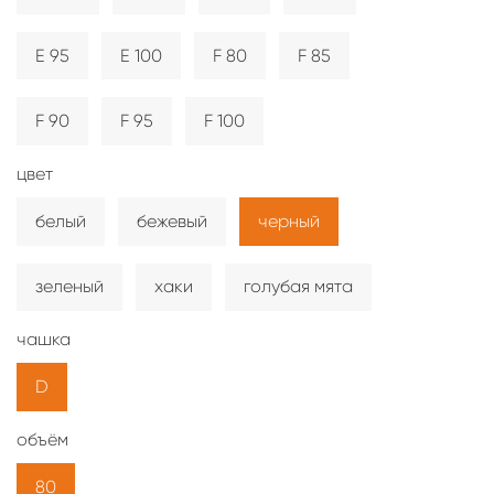
E 95
E 100
F 80
F 85
F 90
F 95
F 100
цвет
белый
бежевый
черный
зеленый
хаки
голубая мята
чашка
D
объём
80