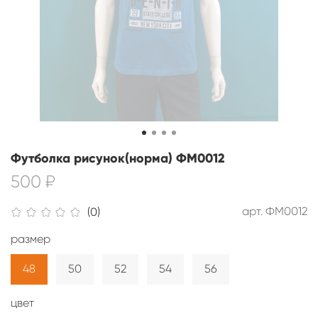
Футболка рисунок(норма) ФМ0012
500 ₽
арт.
ФМ0012
(0)
размер
48
50
52
54
56
цвет