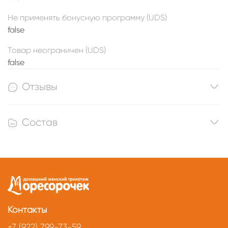
Не применять бонусную программу (UDS)
false
Товар неограничен (UDS)
false
Отзывы
Состав
Контакты
+7 (922) 799-73-59