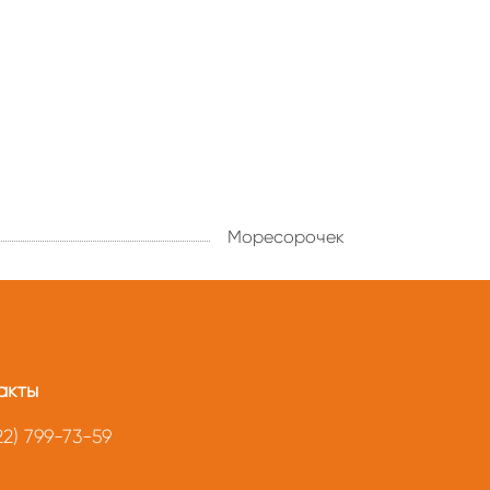
Моресорочек
акты
22) 799-73-59