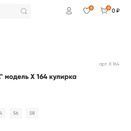
0
0
0 ₽
арт.
Х 164
 модель Х 164 кулирка
4
56
58