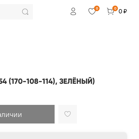
0
0
0 ₽
54 (170-108-114), ЗЕЛЁНЫЙ)
аличии