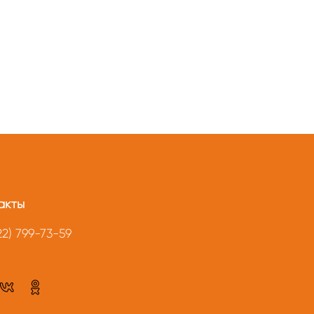
акты
22) 799-73-59