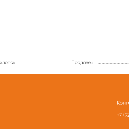
хлопок
Продавец
Конт
+7 (9