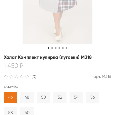
Халат Комплект кулирка (пуговки) М318
1 450 ₽
арт.
М318
(0)
размер
46
48
50
52
54
56
58
60