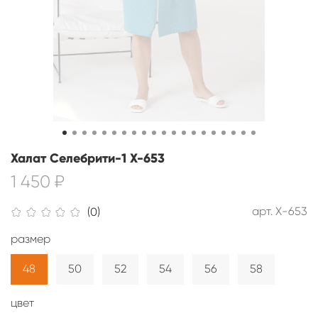
Халат Селебрити-1 Х-653
1 450 ₽
арт.
Х-653
(0)
размер
48
50
52
54
56
58
цвет