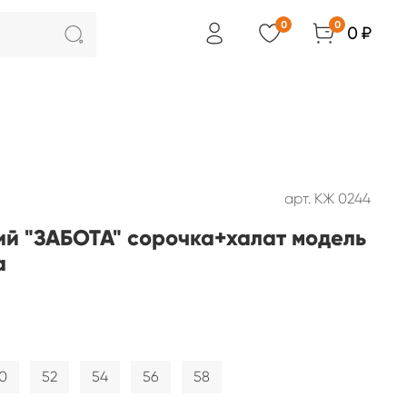
0
0
0 ₽
арт.
КЖ 0244
ий "ЗАБОТА" сорочка+халат модель
а
0
52
54
56
58