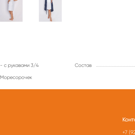
- с рукавами 3/4
Состав
Моресорочек
Конт
+7 (9