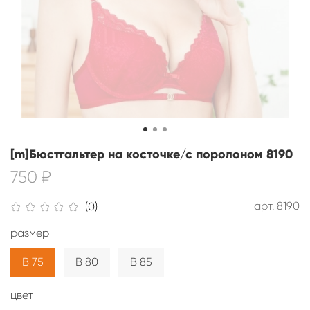
[m]Бюстгальтер на косточке/с поролоном 8190
750 ₽
арт.
8190
(0)
размер
B 75
B 80
B 85
цвет