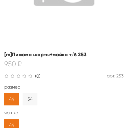
[m]Пижама шорты+майка т/б 253
950 ₽
арт.
253
(0)
размер
44
54
чашка
44