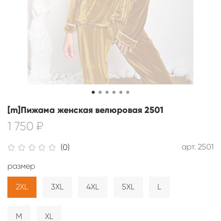
[m]Пижама женская велюровая 2501
1 750 ₽
арт.
2501
(0)
размер
2XL
3XL
4XL
5XL
L
M
XL