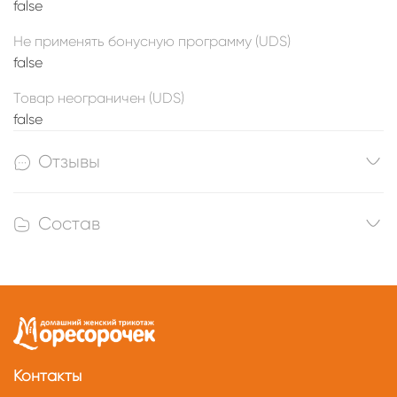
false
Не применять бонусную программу (UDS)
false
Товар неограничен (UDS)
false
Отзывы
Состав
Контакты