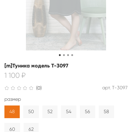
[m]Туника модель Т-3097
1 100 ₽
арт.
Т-3097
(0)
размер
48
50
52
54
56
58
60
62