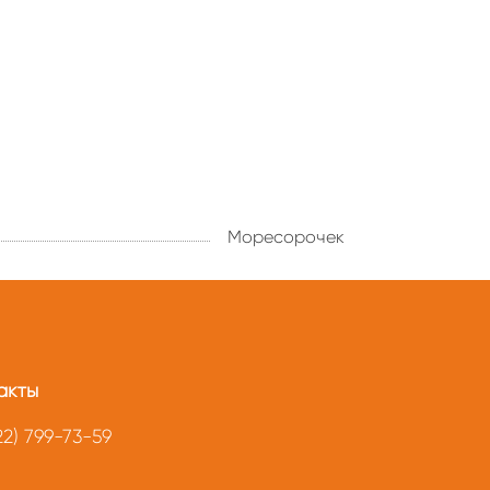
Моресорочек
акты
22) 799-73-59