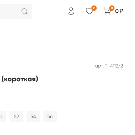
0
0
0 ₽
арт.
Т-4112/2
 (короткая)
0
52
54
56