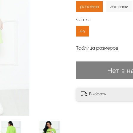
розовый
зеленый
чашка
44
Таблица размеров
Нет в н
Выбрать