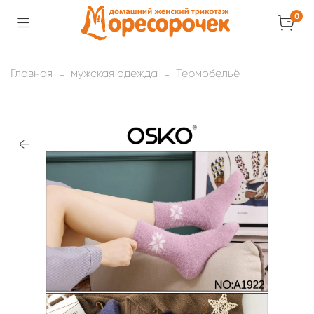
0
Главная
мужская одежда
Термобельё