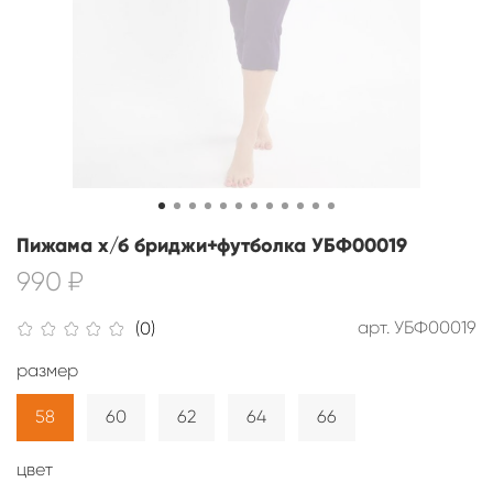
Пижама х/б бриджи+футболка УБФ00019
990 ₽
арт.
УБФ00019
(0)
размер
58
60
62
64
66
цвет