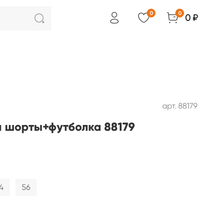
0
0
0 ₽
арт.
88179
 шорты+футболка 88179
4
56