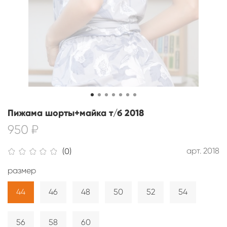
Пижама шорты+майка т/б 2018
950 ₽
арт.
2018
(0)
размер
44
46
48
50
52
54
56
58
60