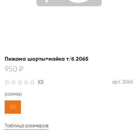
Пижама шорты+майка т/б 2065
950 ₽
арт.
2065
(0)
размер
50
Таблица размеров