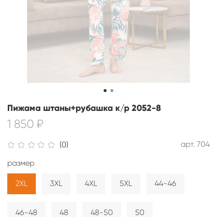
Пижама штаны+рубашка к/р 2052-8
1 850 ₽
арт.
704
(0)
размер
2XL
3XL
4XL
5XL
44-46
46-48
48
48-50
50