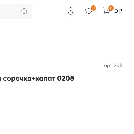
0
0
0 ₽
арт.
208
 сорочка+халат 0208