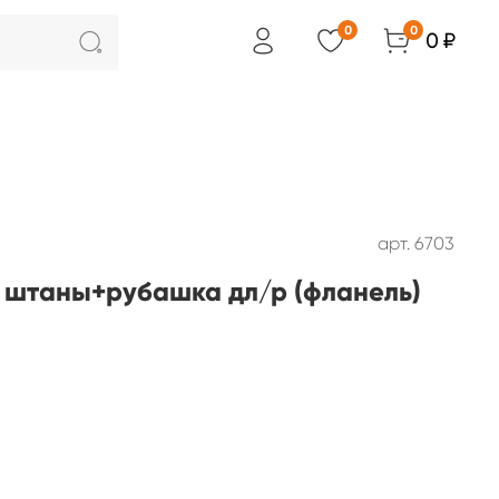
0
0
0 ₽
арт.
6703
штаны+рубашка дл/р (фланель)