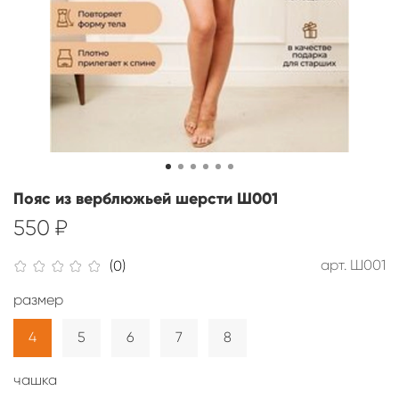
Пояс из верблюжьей шерсти Ш001
550 ₽
арт.
Ш001
(0)
размер
4
5
6
7
8
чашка