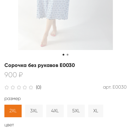
Сорочка без рукавов E0030
900 ₽
арт.
E0030
(0)
размер
2XL
3XL
4XL
5XL
XL
цвет