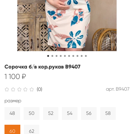
Сорочка б/в кор.рукав В9407
1 100 ₽
арт.
В9407
(0)
размер
48
50
52
54
56
58
60
62