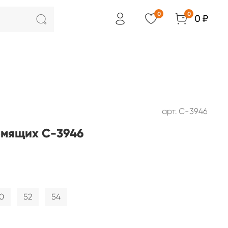
0
0
0 ₽
арт.
С-3946
рмящих С-3946
0
52
54