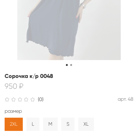
Сорочка к/р 0048
950 ₽
арт.
48
(0)
размер
2XL
L
M
S
XL