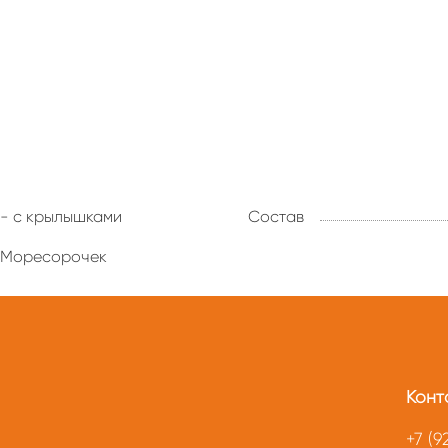
- с крылышками
Состав
Моресорочек
Конт
+7 (9