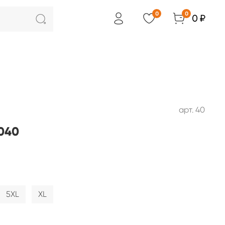
0
0
0 ₽
арт.
40
040
5XL
XL