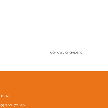
бамбук, спандекс
акты
22) 799-73-59