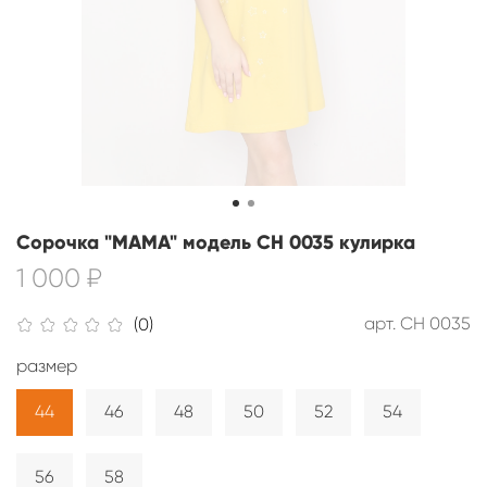
Сорочка "МАМА" модель СН 0035 кулирка
1 000 ₽
арт.
СН 0035
(0)
размер
44
46
48
50
52
54
56
58