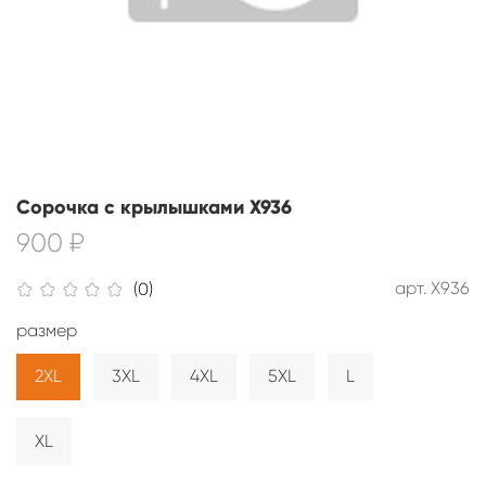
Сорочка с крылышками X936
900 ₽
арт.
X936
(0)
размер
2XL
3XL
4XL
5XL
L
XL