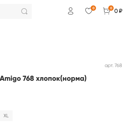
0
0
0 ₽
арт.
768
Amigo 768 хлопок(норма)
XL