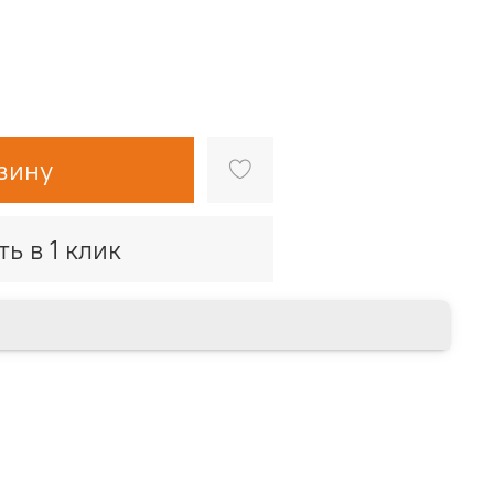
зину
ть в 1 клик