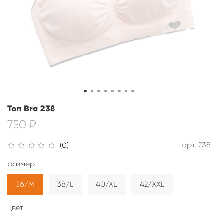
Топ Bra 238
750 ₽
арт.
238
(0)
размер
36/M
38/L
40/XL
42/XXL
цвет