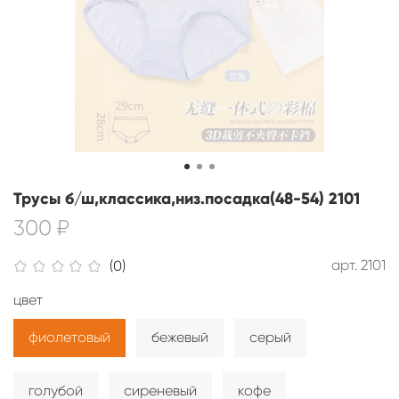
Трусы б/ш,классика,низ.посадка(48-54) 2101
300 ₽
арт.
2101
(0)
цвет
фиолетовый
бежевый
серый
голубой
сиреневый
кофе