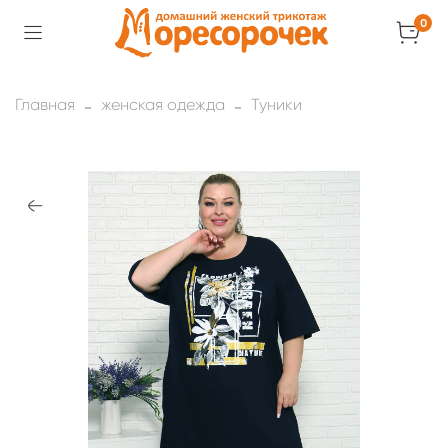
0
Главная
женская одежда
Туники