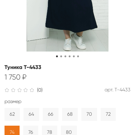
Туника Т-4433
1 750 ₽
арт.
Т-4433
(0)
размер
62
64
66
68
70
72
74
76
78
80