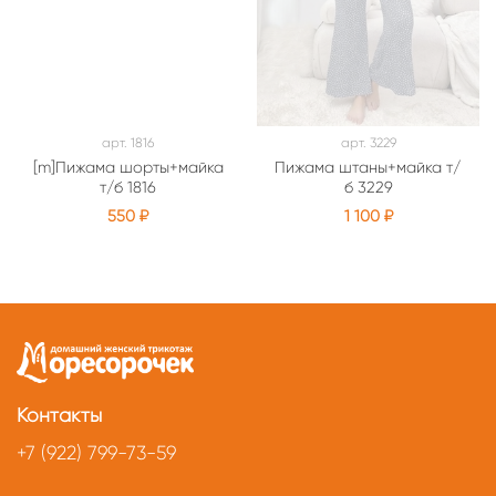
арт.
1816
арт.
3229
[m]Пижама шорты+майка
Пижама штаны+майка т/
т/б 1816
б 3229
550 ₽
1 100 ₽
Контакты
+7 (922) 799-73-59