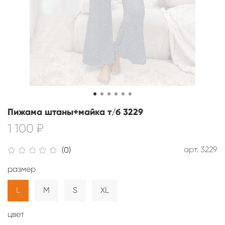
Пижама штаны+майка т/б 3229
1 100 ₽
арт.
3229
(0)
размер
L
M
S
XL
цвет