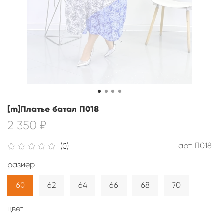
[m]Платье батал П018
2 350 ₽
арт.
П018
(0)
размер
60
62
64
66
68
70
цвет